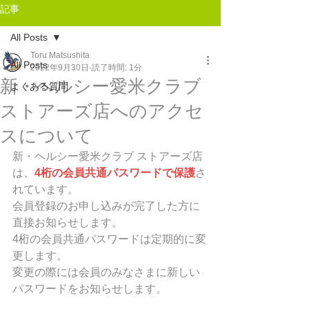
記事
All Posts
Toru Matsushita
All Posts
2022年9月30日
読了時間: 1分
新・ヘルシー愛米クラブ
よくある質問
ストアーズ店へのアクセ
スについて
新・ヘルシー愛米クラブ ストアーズ店
は、
4桁の会員共通パスワードで保護
さ
れています。
会員登録のお申し込みが完了した方に
直接お知らせします。
4桁の会員共通パスワードは定期的に変
更します。
変更の際には会員のみなさまに新しい
パスワードをお知らせします。