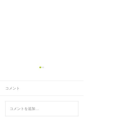
コメント
コメントを追加…
ストアーズ店のパスワー
ストアーズ店か
ド再設定について
について