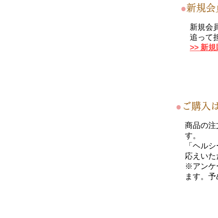
●
新規会
新規会
追って
​>> 
●
ご購入
商品の注
す。
「
ヘルシ
応えいた
​※アン
ます。予